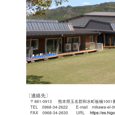
〔連
〒861‐0913
熊本県玉名郡
TEL 0968-34-2622 E-mail mikawa-el-000
FAX 0968-34-2630
URL
https://es.hig