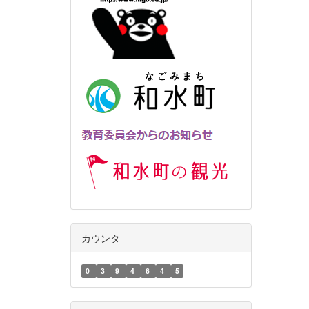
カウンタ
0
3
9
4
6
4
5