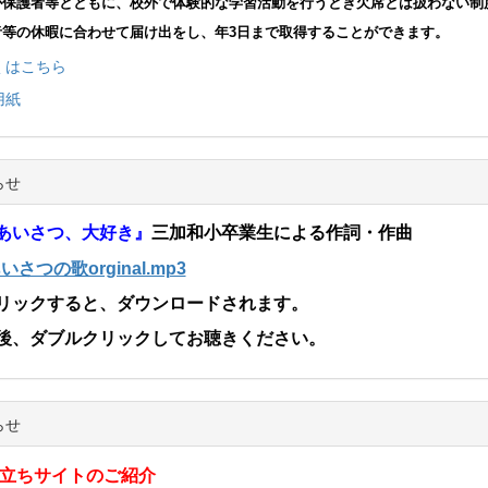
が保護者等とともに、校外で体験的な学習活動を行うとき欠席とは扱わない制
者等の休暇に合わせて届け出をし、年3日まで取得することができます。
くはこちら
用紙
らせ
あいさつ、大好き』
三加和小卒業生による作詞・作曲
あいさつの歌orginal.mp3
ックすると、ダウンロードされます。
後、ダブルクリックしてお聴きください。
らせ
立ちサイトのご紹介