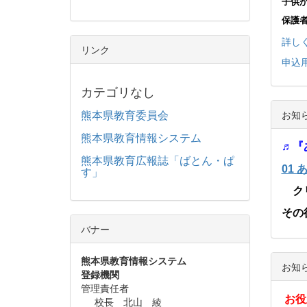
子供
保護
詳し
リンク
申込
カテゴリなし
熊本県教育委員会
お知
熊本県教育情報システム
♬『
熊本県教育広報誌「ばとん・ぱ
01 
す」
クリ
その
バナー
熊本県教育情報システム
お知
登録機関
管理責任者
お役
校長 北山 綾