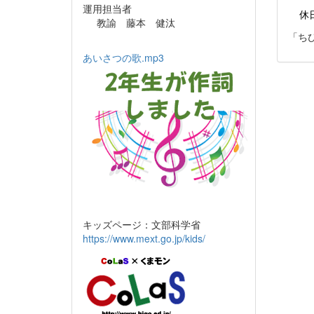
運用担当者
休
教諭 藤本 健汰
「
ち
あいさつの歌.mp3
キッズページ：文部科学省
https://www.mext.go.jp/kids/