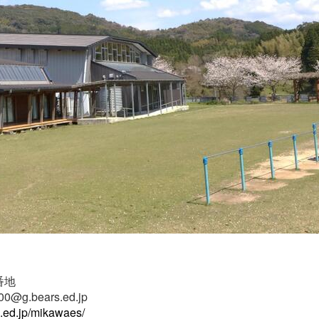
絡先〕
和水町板楠1001番地
@g.bears.ed.jp
o.ed.jp/mikawaes/