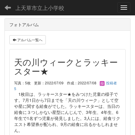
上天草市立上小学校
Toggl
フォトアルバム
アルバム一覧へ
天の川ウィークとラッキー
スター★
写真：5枚
更新：2022/07/09
作成：2022/07/08
投稿者
5
1枚目は、ラッキースター★をみつけた児童の様子で
す。7月1日から7日までを「天の川ウィーク」として空
や星に関する給食がでした。ラッキースターは、当日の
給食に３つしかない星型にんじんで、3年生、4年生、6
年生で1名ずつ児童が発見しました。3人には、給食リク
エスト希望券が配られ、9月の給食に出るかもしれませ
ん。