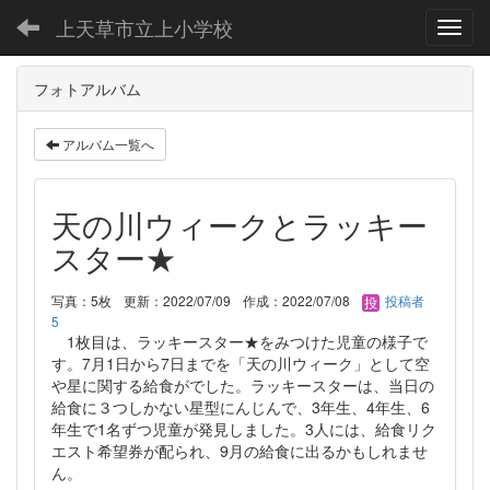
上天草市立上小学校
Toggl
フォトアルバム
アルバム一覧へ
天の川ウィークとラッキー
スター★
写真：5枚
更新：2022/07/09
作成：2022/07/08
投稿者
5
1枚目は、ラッキースター★をみつけた児童の様子で
す。7月1日から7日までを「天の川ウィーク」として空
や星に関する給食がでした。ラッキースターは、当日の
給食に３つしかない星型にんじんで、3年生、4年生、6
年生で1名ずつ児童が発見しました。3人には、給食リク
エスト希望券が配られ、9月の給食に出るかもしれませ
ん。