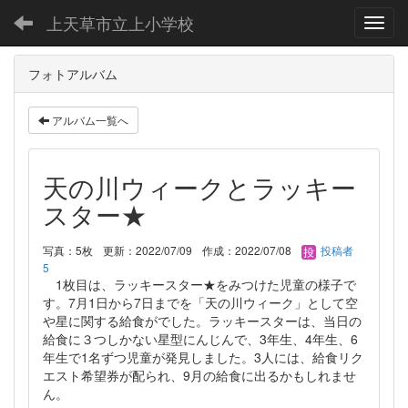
上天草市立上小学校
Toggl
フォトアルバム
アルバム一覧へ
天の川ウィークとラッキー
スター★
写真：5枚
更新：2022/07/09
作成：2022/07/08
投稿者
5
1枚目は、ラッキースター★をみつけた児童の様子で
す。7月1日から7日までを「天の川ウィーク」として空
や星に関する給食がでした。ラッキースターは、当日の
給食に３つしかない星型にんじんで、3年生、4年生、6
年生で1名ずつ児童が発見しました。3人には、給食リク
エスト希望券が配られ、9月の給食に出るかもしれませ
ん。