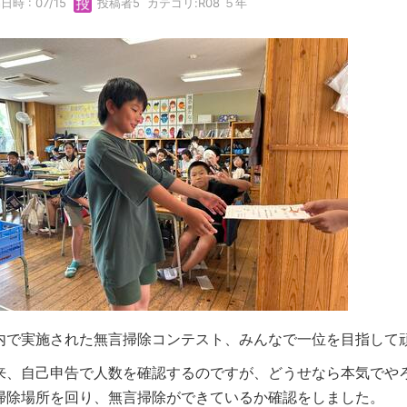
日時 : 07/15
投稿者5
カテゴリ:
R08 ５年
内で実施された無言掃除コンテスト、みんなで一位を目指して
来、自己申告で人数を確認するのですが、どうせなら本気でや
掃除場所を回り、無言掃除ができているか確認をしました。