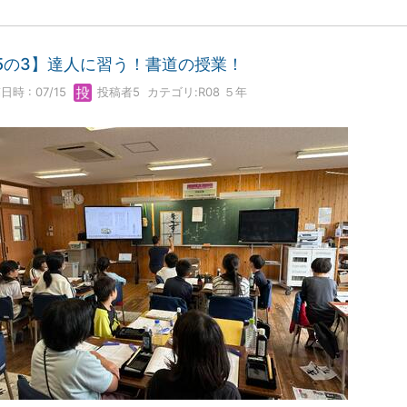
5の3】達人に習う！書道の授業！
日時 : 07/15
投稿者5
カテゴリ:
R08 ５年