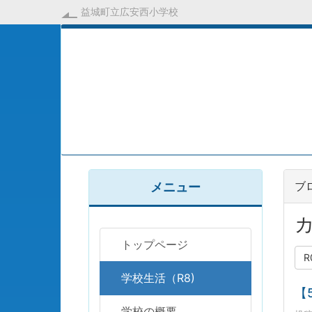
益城町立広安西小学校
ブ
メニュー
カ
トップページ
R
学校生活（R8)
【
学校の概要