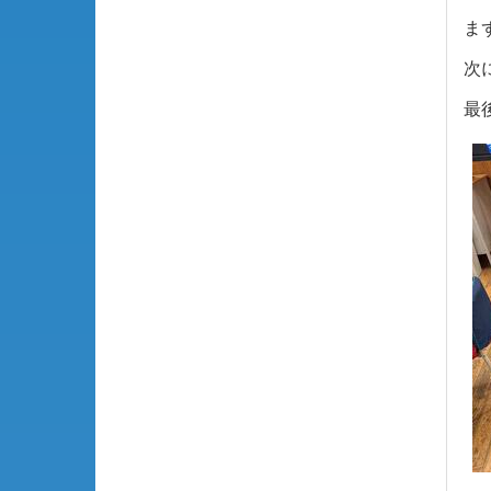
ま
次
最