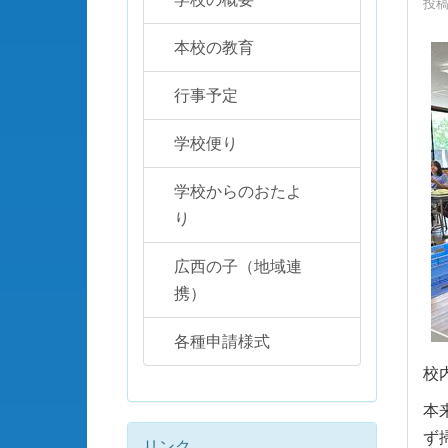
投稿
本校の教育
行事予定
学校便り
学校からのおたよ
り
広西の子（地域連
携）
各種申請様式
校
本
ず
リンク