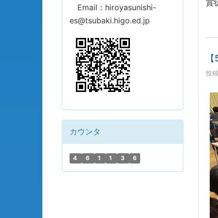
賞
Email：hiroyasunishi-
es@tsubaki.higo.ed.jp
【
投稿
カウンタ
4
6
1
1
3
6