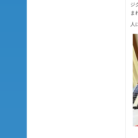
ジ
ま
人