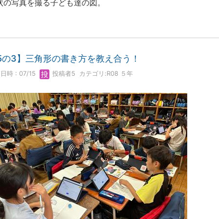
状の写真を撮る子ども達の図。
5の3】三角形の書き方を教え合う！
日時 : 07/15
投稿者5
カテゴリ:
R08 ５年