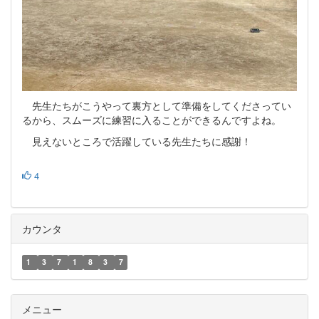
先生たちがこうやって裏方として準備をしてくださってい
るから、スムーズに練習に入ることができるんですよね。
見えないところで活躍している先生たちに感謝！
4
カウンタ
1
3
7
1
8
3
7
メニュー