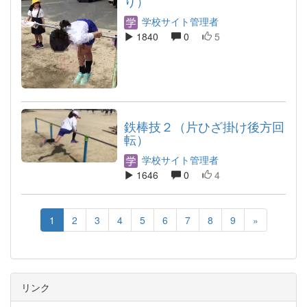
り）
学校サイト管理者
1840
0
5
鉄棒技２（片ひざ掛け後方回
転）
学校サイト管理者
1646
0
4
1
2
3
4
5
6
7
8
9
»
リンク