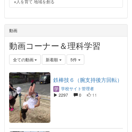
※人を育て 地域を創る
動画
動画コーナー＆理科学習
全ての動画
新着順
5件
鉄棒技６（腕支持後方回転）
学校サイト管理者
2297
0
11