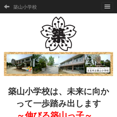
築山小学校
Toggl
築山小学校は、未来に向か
って一歩踏み出します
～伸びる築山っ子～