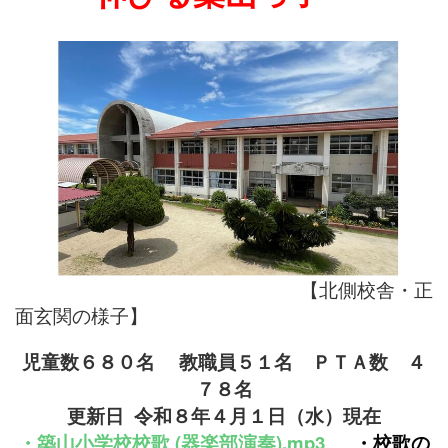
【北側校舎・正
面玄関の様子】
児童数６８０名
教職員５１名
ＰＴＡ数 ４
７８名
更新日 令和８年４月１
日（水）現在
・
築山小学校
校
歌 (器楽部演奏).mp3
・
校歌の