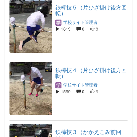
鉄棒技５（片ひざ掛け後方回
転）
学校サイト管理者
1619
0
8
鉄棒技４（片ひざ掛け後方回
転）
学校サイト管理者
1569
0
6
鉄棒技３（かかえこみ前回