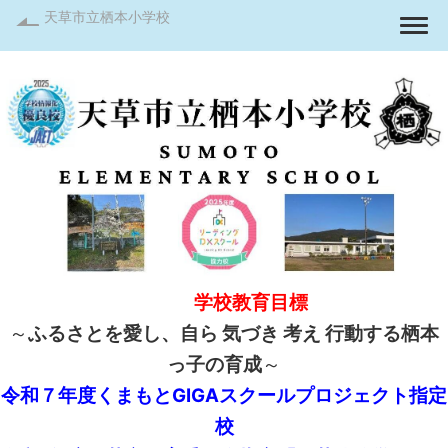
天草市立栖本小学校
Togg
学校教育目標
～
ふるさとを愛し、自ら 気づき 考え 行動する栖本
っ子の育成
～
令和７年度くまもとGIGAスクールプロジェクト指定
校