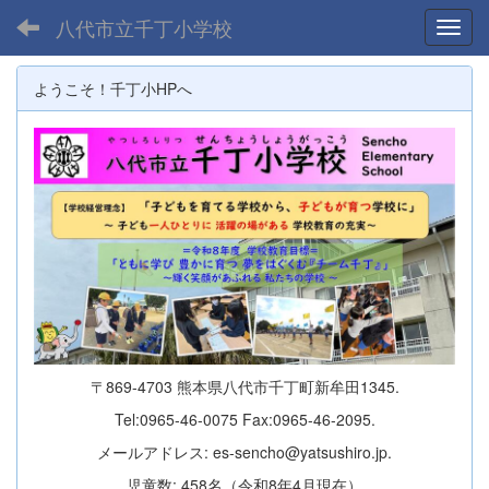
八代市立千丁小学校
Toggl
ようこそ！千丁小HPへ
〒869-4703 熊本県八代市千丁町新牟田1345.
Tel:0965-46-0075 Fax:0965-46-2095.
メールアドレス: es-sencho@yatsushiro.jp.
児童数: 458名（令和8年4月現在）