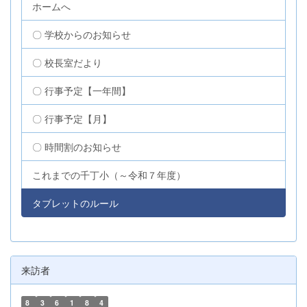
ホームへ
〇 学校からのお知らせ
〇 校長室だより
〇 行事予定【一年間】
〇 行事予定【月】
〇 時間割のお知らせ
これまでの千丁小（～令和７年度）
タブレットのルール
来訪者
8
3
6
1
8
4