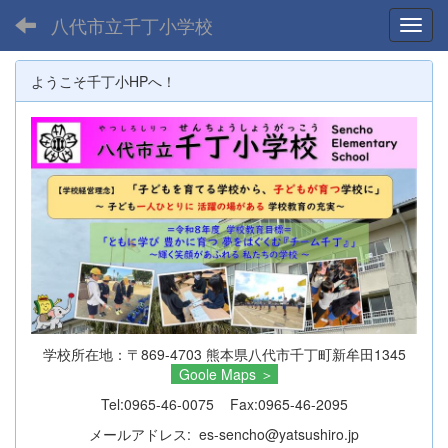
八代市立千丁小学校
Toggl
ようこそ千丁小HPへ！
学校所在地：〒869-4703 熊本県八代市千丁町新牟田1345
Goole Maps
＞
Tel:0965-46-0075 Fax:0965-46-2095
メールアドレス: es-sencho@yatsushiro.jp