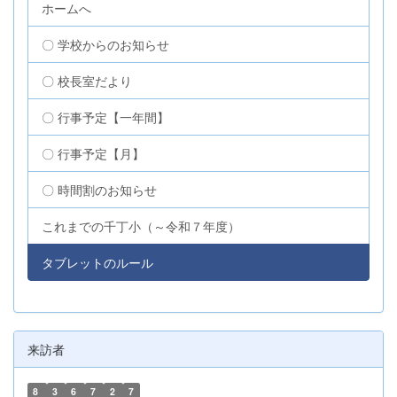
ホームへ
〇 学校からのお知らせ
〇 校長室だより
〇 行事予定【一年間】
〇 行事予定【月】
〇 時間割のお知らせ
これまでの千丁小（～令和７年度）
タブレットのルール
来訪者
8
3
6
7
2
7