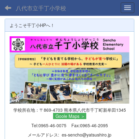
八代市立千丁小学校
Toggl
ようこそ千丁小HPへ！
学校所在地：〒869-4703 熊本県八代市千丁町新牟田1345
Goole Maps
＞
Tel:0965-46-0075 Fax:0965-46-2095
メールアドレス: es-sencho@yatsushiro.jp