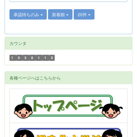
承認待ちのみ
新着順
20件
カウンタ
1
0
3
8
1
1
5
各種ページへはこちらから