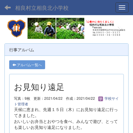
相良村立相良北小学校
Toggl
p
n
r
e
e
x
v
t
行事アルバム
i
o
アルバム一覧へ
u
s
お見知り遠足
写真：9枚
更新：2021/04/22
作成：2021/04/22
学校サイ
ト管理者
天候に恵まれ、先週１５日（木）にお見知り遠足に行っ
てきました。
おいしいお弁当とおやつを食べ、みんなで遊び、とって
も楽しいお見知り遠足になりました。