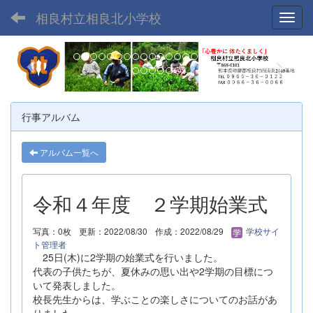
相良村立相良北小学校
Toggl
p
n
r
e
e
x
v
t
行事アルバム
i
o
アルバム一覧へ
u
s
令和４年度 ２学期始業式
写真：0枚
更新：2022/08/30
作成：2022/08/29
学校サイ
ト管理者
25日(木)に2学期の始業式を行いました。
代表の子供たちが、夏休みの思い出や2学期の目標につ
いて発表しました。
校長先生からは、学ぶことの楽しさについてのお話があ
りました。