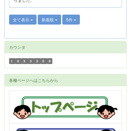
全て表示
新着順
5件
カウンタ
1
0
3
3
2
0
8
各種ページへはこちらから