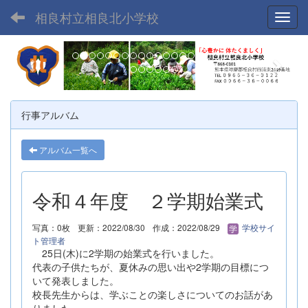
相良村立相良北小学校
Toggl
p
n
r
e
e
x
v
t
行事アルバム
i
o
アルバム一覧へ
u
s
令和４年度 ２学期始業式
写真：0枚
更新：2022/08/30
作成：2022/08/29
学校サイ
ト管理者
25日(木)に2学期の始業式を行いました。
代表の子供たちが、夏休みの思い出や2学期の目標につ
いて発表しました。
校長先生からは、学ぶことの楽しさについてのお話があ
りました。