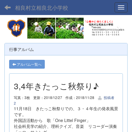
相良村立相良北小学校
Toggl
p
n
r
e
e
x
v
t
行事アルバム
i
o
アルバム一覧へ
u
s
3,4年きたっこ秋祭り♪
写真：3枚
更新：2018/12/27
作成：2018/11/28
投稿者
2
11月18日 きたっこ秋祭りでの、３・４年生の発表風景
です。
外国語活動から 歌「One Littel Finger」
社会科見学の紹介、理科クイズ、音楽 リコーダー演奏
「ハローサミング」