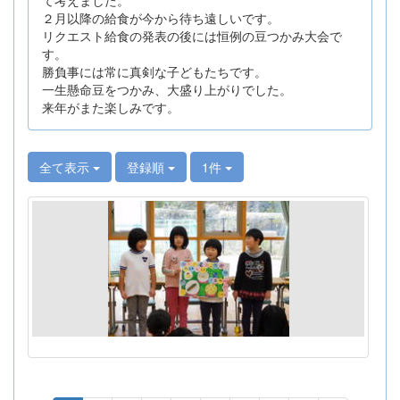
２月以降の給食が今から待ち遠しいです。
リクエスト給食の発表の後には恒例の豆つかみ大会で
す。
勝負事には常に真剣な子どもたちです。
一生懸命豆をつかみ、大盛り上がりでした。
来年がまた楽しみです。
全て表示
登録順
1件