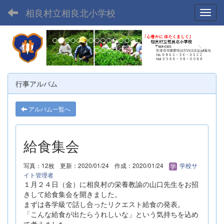
相良村立相良北小学校
Toggl
p
n
r
e
e
x
v
t
行事アルバム
i
o
アルバム一覧へ
u
s
給食集会
写真：12枚
更新：2020/01/24
作成：2020/01/24
学校サ
イト管理者
１月２４日（金）に相良村の栄養教諭の山口先生をお招
きして給食集会を開きました。
まずは各学級で話し合ったリクエスト給食の発表。
「こんな給食が出たらうれしいな」という気持ちを込め
て考えました。