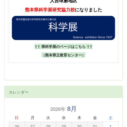
人吉球磨地区
熊本県科学展
研究協力校
になりました
↑↑ 県科学展のページはこちら ↑↑
（熊本県立教育センター）
カレンダー
8月
2026年
日
月
火
水
木
金
土
26
27
28
29
30
31
1