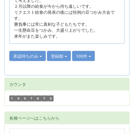
２月以降の給食が今から待ち遠しいです。
リクエスト給食の発表の後には恒例の豆つかみ大会で
す。
勝負事には常に真剣な子どもたちです。
一生懸命豆をつかみ、大盛り上がりでした。
来年がまた楽しみです。
承認待ちのみ
登録順
100件
カウンタ
1
0
3
7
6
7
5
各種ページへはこちらから