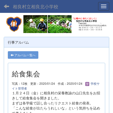
相良村立相良北小学校
Toggl
p
n
r
e
e
x
v
t
行事アルバム
i
o
アルバム一覧へ
u
s
給食集会
写真：12枚
更新：2020/01/24
作成：2020/01/24
学校サ
イト管理者
１月２４日（金）に相良村の栄養教諭の山口先生をお招
きして給食集会を開きました。
まずは各学級で話し合ったリクエスト給食の発表。
「こんな給食が出たらうれしいな」という気持ちを込め
て考えました。