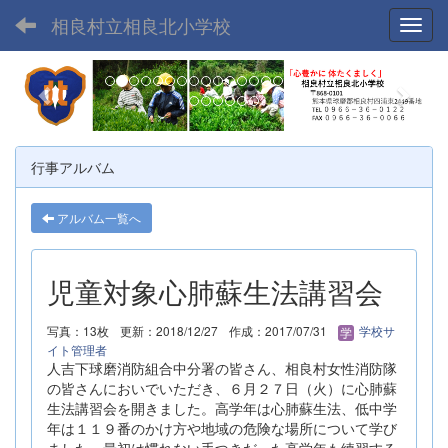
相良村立相良北小学校
Toggl
p
n
r
e
e
x
v
t
行事アルバム
i
o
アルバム一覧へ
u
s
児童対象心肺蘇生法講習会
写真：13枚
更新：2018/12/27
作成：2017/07/31
学校サ
イト管理者
人吉下球磨消防組合中分署の皆さん、相良村女性消防隊
の皆さんにおいでいただき、６月２７日（火）に心肺蘇
生法講習会を開きました。高学年は心肺蘇生法、低中学
年は１１９番のかけ方や地域の危険な場所について学び
ました。最初は慣れない手つきだった高学年も練習する