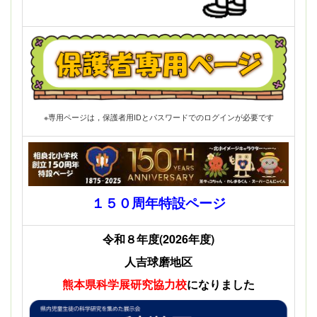
※専用ページは，保護者用IDとパスワードでのログインが必要です
１５０周年特設ページ
令和８年度(2026年度)
人吉球磨地区
熊本県科学展
研究協力校
になりました