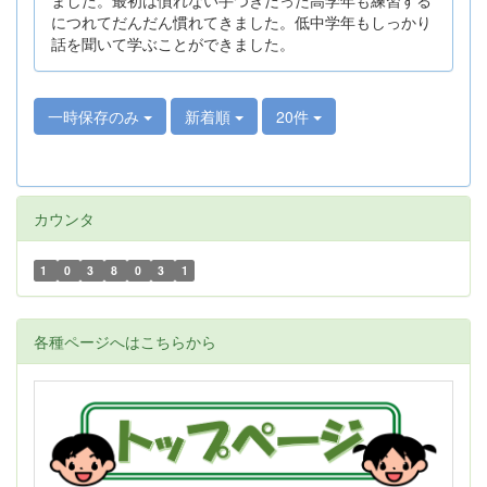
につれてだんだん慣れてきました。低中学年もしっかり
話を聞いて学ぶことができました。
一時保存のみ
新着順
20件
カウンタ
1
0
3
8
0
3
1
各種ページへはこちらから