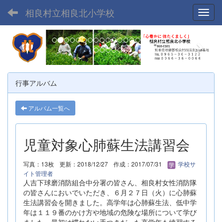
相良村立相良北小学校
Toggl
p
n
r
e
e
x
v
t
行事アルバム
i
o
アルバム一覧へ
u
s
児童対象心肺蘇生法講習会
写真：13枚
更新：2018/12/27
作成：2017/07/31
学校サ
イト管理者
人吉下球磨消防組合中分署の皆さん、相良村女性消防隊
の皆さんにおいでいただき、６月２７日（火）に心肺蘇
生法講習会を開きました。高学年は心肺蘇生法、低中学
年は１１９番のかけ方や地域の危険な場所について学び
ました。最初は慣れない手つきだった高学年も練習する