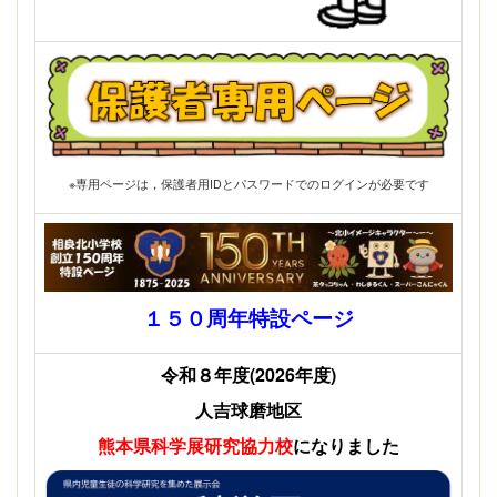
※専用ページは，保護者用IDとパスワードでのログインが必要です
１５０周年特設ページ
令和８年度(2026年度)
人吉球磨地区
熊本県科学展
研究協力校
になりました