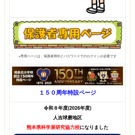
※専用ページは，保護者用IDとパスワードでのログインが必要です
１５０周年特設ページ
令和８年度(2026年度)
人吉球磨地区
熊本県科学展
研究協力校
になりました