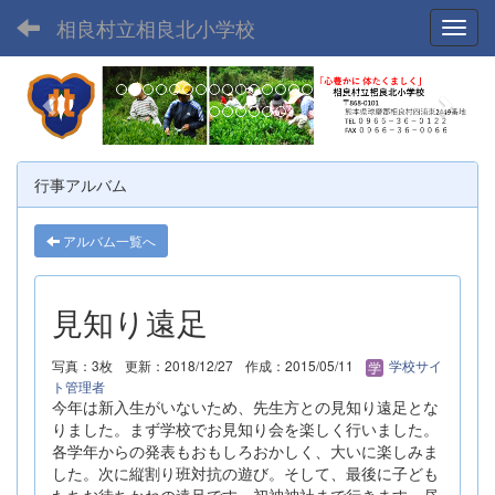
相良村立相良北小学校
Toggl
p
n
r
e
e
x
v
t
行事アルバム
i
o
アルバム一覧へ
u
s
見知り遠足
写真：3枚
更新：2018/12/27
作成：2015/05/11
学校サイ
ト管理者
今年は新入生がいないため、先生方との見知り遠足とな
りました。まず学校でお見知り会を楽しく行いました。
各学年からの発表もおもしろおかしく、大いに楽しみま
した。次に縦割り班対抗の遊び。そして、最後に子ども
たちお待ちかねの遠足です。初神神社まで行きます。昼