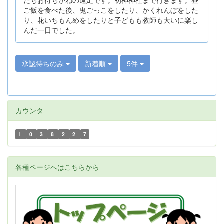
ご飯を食べた後、鬼ごっこをしたり、かくれんぼをした
り、花いちもんめをしたりと子どもも教師も大いに楽し
んだ一日でした。
承認待ちのみ
新着順
5件
カウンタ
1
0
3
8
2
2
7
各種ページへはこちらから