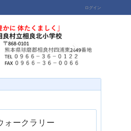
ログイン
n
e
x
t
ウォークラリー