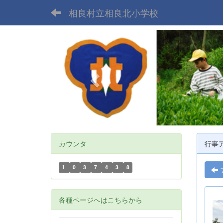
相良村立相良北小学校
p
r
e
v
i
o
u
s
カウンタ
行事
1
0
3
7
4
3
8
各種ページへはこちらから