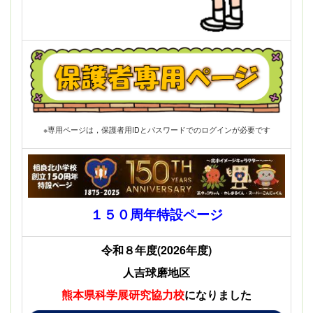
※専用ページは，保護者用IDとパスワードでのログインが必要です
１５０周年特設ページ
令和８年度(2026年度)
人吉球磨地区
熊本県科学展
研究協力校
になりました