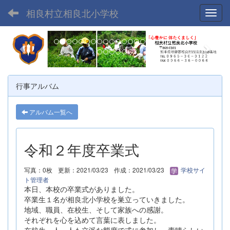
相良村立相良北小学校
Toggl
p
n
r
e
e
x
v
t
行事アルバム
i
o
アルバム一覧へ
u
s
令和２年度卒業式
写真：0枚
更新：2021/03/23
作成：2021/03/23
学校サイ
ト管理者
本日、本校の卒業式がありました。
卒業生１名が相良北小学校を巣立っていきました。
地域、職員、在校生、そして家族への感謝。
それぞれを心を込めて言葉に表しました。
在校生一人一人も立派な態度で式に参加し、素晴らしい