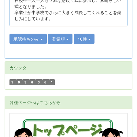
式となりました。
卒業生が中学校でさらに大きく成長してくれることを楽
しみにしています。
承認待ちのみ
登録順
10件
カウンタ
1
0
3
6
3
6
1
各種ページへはこちらから