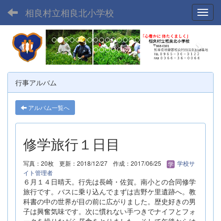
相良村立相良北小学校
Toggl
p
n
r
e
e
x
v
t
行事アルバム
i
o
アルバム一覧へ
u
s
修学旅行１日目
写真：20枚
更新：2018/12/27
作成：2017/06/25
学校サ
イト管理者
６月１４日晴天。行先は長崎・佐賀。南小との合同修学
旅行です。バスに乗り込んでまずは吉野ケ里遺跡へ。教
科書の中の世界が目の前に広がりました。歴史好きの男
子は興奮気味です。次に慣れない手つきでナイフとフォ
ークを操りながら昼食をとりました。そして午後からは