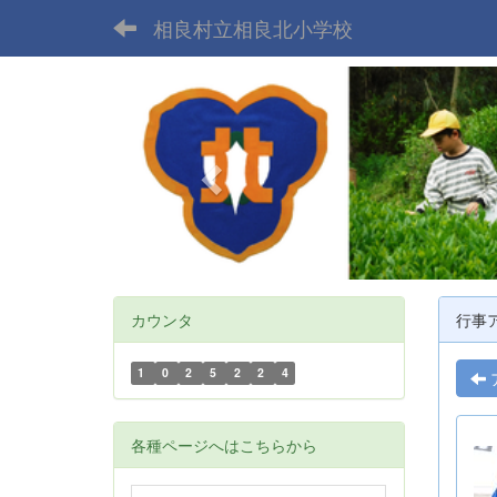
相良村立相良北小学校
p
r
e
v
i
o
u
s
カウンタ
行事
1
0
2
5
2
2
4
各種ページへはこちらから