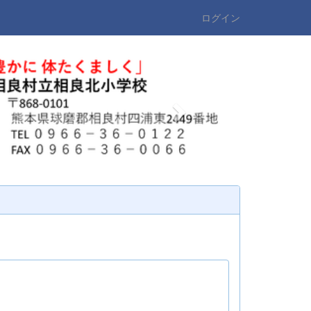
ログイン
n
e
x
t