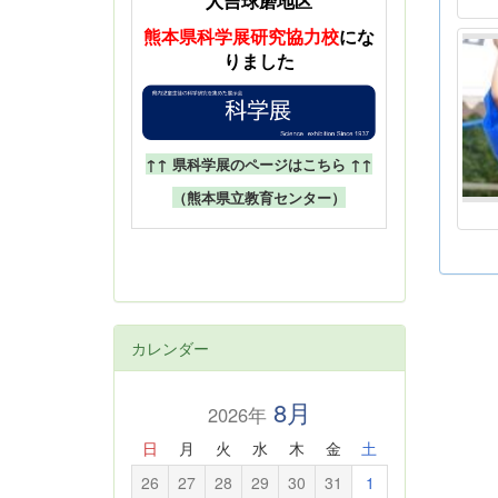
人吉球磨地区
熊本県科学展
研究協力校
にな
りました
↑↑ 県科学展のページはこちら ↑↑
（熊本県立教育センター）
カレンダー
8月
2026年
日
月
火
水
木
金
土
26
27
28
29
30
31
1