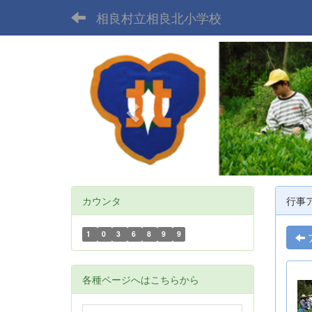
相良村立相良北小学校
p
r
e
v
i
o
u
s
カウンタ
行事
1
0
3
6
8
9
9
各種ページへはこちらから