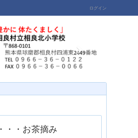
ログイン
n
e
x
t
・・・お茶摘み