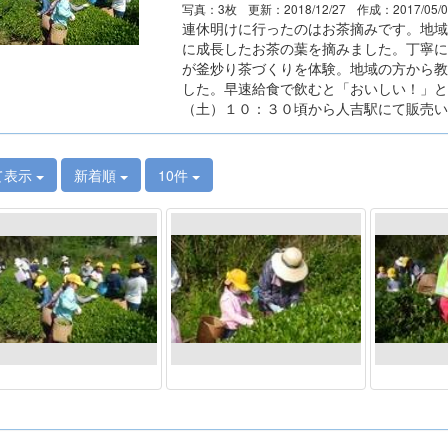
写真：3枚
更新：2018/12/27
作成：2017/05/
連休明けに行ったのはお茶摘みです。地域
に成長したお茶の葉を摘みました。丁寧に
が釜炒り茶づくりを体験。地域の方から教
した。早速給食で飲むと「おいしい！」と
（土）１０：３０頃から人吉駅にて販売い
て表示
新着順
10件