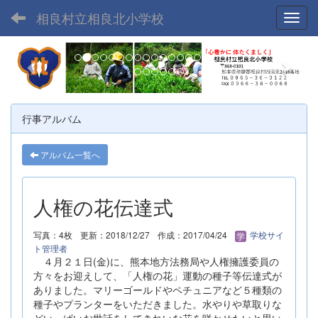
相良村立相良北小学校
Toggl
p
n
r
e
e
x
v
t
行事アルバム
i
o
アルバム一覧へ
u
s
人権の花伝達式
写真：4枚
更新：2018/12/27
作成：2017/04/24
学校サイ
ト管理者
４月２１日(金)に、熊本地方法務局や人権擁護委員の
方々をお迎えして、「人権の花」運動の種子等伝達式が
ありました。マリーゴールドやペチュニアなど５種類の
種子やプランターをいただきました。水やりや草取りな
どいっぱいお世話をしてきれいな花を咲かせたいと思い