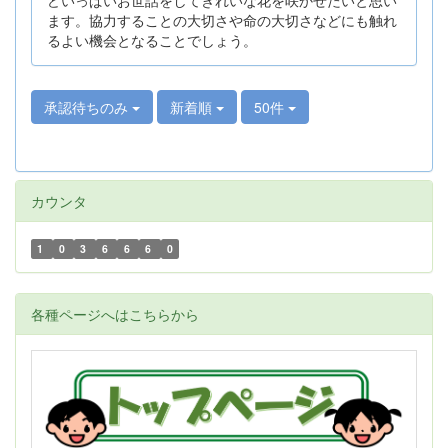
ます。協力することの大切さや命の大切さなどにも触れ
るよい機会となることでしょう。
承認待ちのみ
新着順
50件
カウンタ
1
0
3
6
6
6
0
各種ページへはこちらから