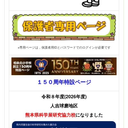
※専用ページは，保護者用IDとパスワードでのログインが必要です
１５０周年特設ページ
令和８年度(2026年度)
人吉球磨地区
熊本県科学展
研究協力校
になりました