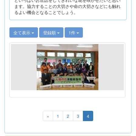
ます。協力することの大切さや命の大切さなどにも触れ
るよい機会となることでしょう。
全て表示
登録順
1件
«
1
2
3
4