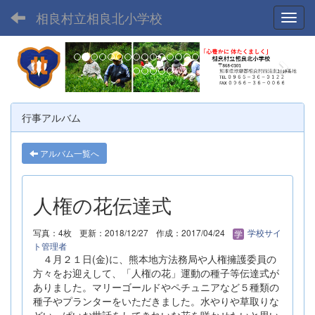
相良村立相良北小学校
Toggl
p
n
r
e
e
x
v
t
行事アルバム
i
o
アルバム一覧へ
u
s
人権の花伝達式
写真：4枚
更新：2018/12/27
作成：2017/04/24
学校サイ
ト管理者
４月２１日(金)に、熊本地方法務局や人権擁護委員の
方々をお迎えして、「人権の花」運動の種子等伝達式が
ありました。マリーゴールドやペチュニアなど５種類の
種子やプランターをいただきました。水やりや草取りな
どいっぱいお世話をしてきれいな花を咲かせたいと思い