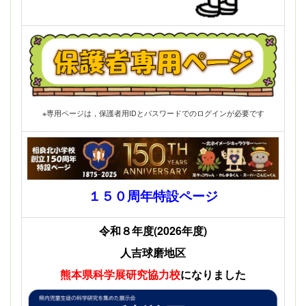
※専用ページは，保護者用IDとパスワードでのログインが必要です
１５０周年特設ページ
令和８年度(2026年度)
人吉球磨地区
熊本県科学展
研究協力校
になりました