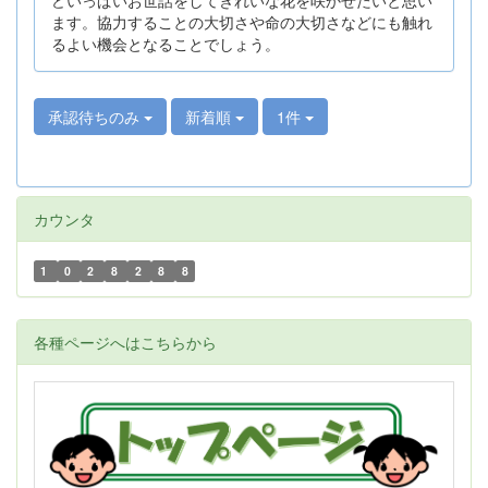
ます。協力することの大切さや命の大切さなどにも触れ
るよい機会となることでしょう。
承認待ちのみ
新着順
1件
カウンタ
1
0
2
8
2
8
8
各種ページへはこちらから