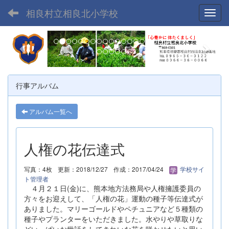
相良村立相良北小学校
Toggl
p
n
r
e
e
x
v
t
行事アルバム
i
o
アルバム一覧へ
u
s
人権の花伝達式
写真：4枚
更新：2018/12/27
作成：2017/04/24
学校サイ
ト管理者
４月２１日(金)に、熊本地方法務局や人権擁護委員の
方々をお迎えして、「人権の花」運動の種子等伝達式が
ありました。マリーゴールドやペチュニアなど５種類の
種子やプランターをいただきました。水やりや草取りな
どいっぱいお世話をしてきれいな花を咲かせたいと思い