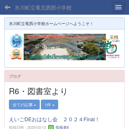
氷川町立竜北西部小学校
Toggl
氷川町立竜西小学校ホームページへようこそ！
ブログ
R6・図書室より
全ての記事
1件
えいごDEおはなし会 ２０２４Final！
投稿日時 : 2025/03/13
投稿者6