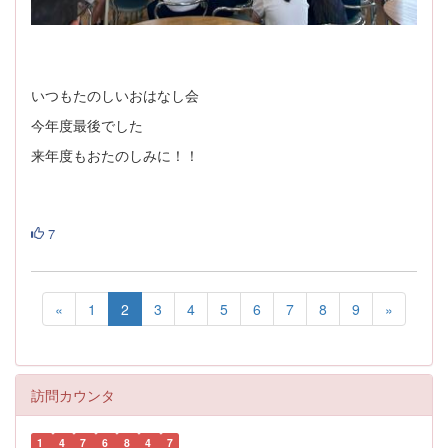
いつもたのしいおはなし会
今年度最後でした
来年度もおたのしみに！！
7
«
1
2
3
4
5
6
7
8
9
»
訪問カウンタ
1
4
7
6
8
4
7