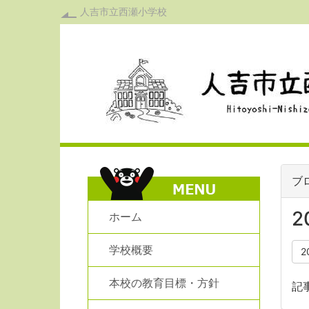
人吉市立西瀬小学校
ブ
2
ホーム
学校概要
2
本校の教育目標・方針
記