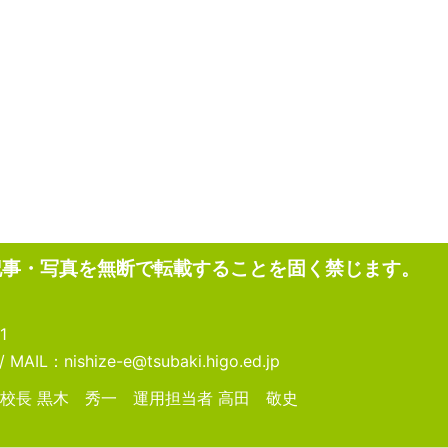
記事・写真を無断で転載することを固く禁じます。
1
MAIL：nishize-e@tsubaki.higo.ed.jp
校長 黒木 秀一 運用担当者 高田 敬史