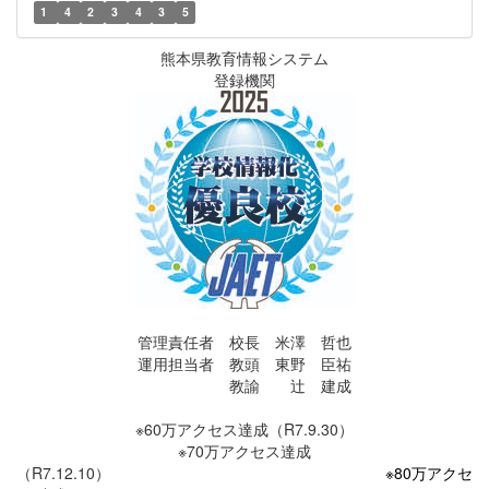
1
4
2
3
4
3
5
熊本県教育情報システム
登録機関
管理責任者 校長 米澤 哲也
運用担当者 教頭 東野 臣祐
教諭 辻 建成
※60万アクセス達成（R7.9.30）
※70万アクセス達成
（R7.12.10）
※80万アクセ