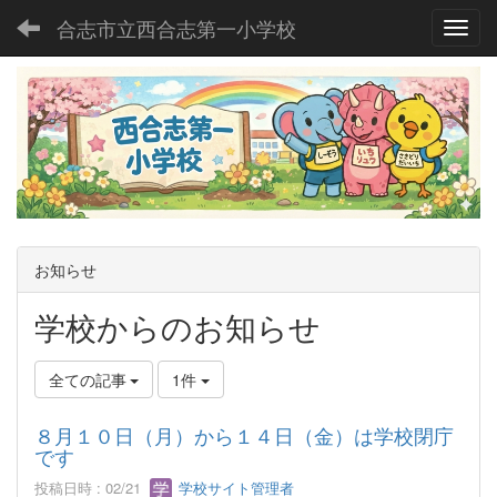
合志市立西合志第一小学校
Toggl
お知らせ
学校からのお知らせ
全ての記事
1件
８月１０日（月）から１４日（金）は学校閉庁
です
投稿日時 : 02/21
学校サイト管理者