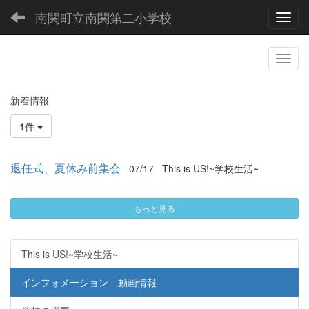
南関町立南関第二小学校
Toggl
新着情報
1件
退任式、夏休み前集会
07/17
This is US!~学校生活~
もっと見る
This is US!~学校生活~
インフォメーション 動画情報