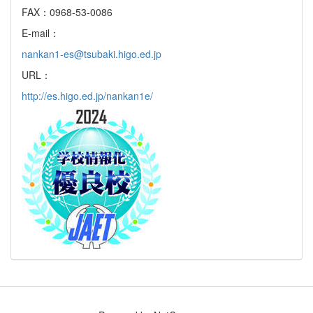
FAX：0968-53-0086
E-mail：
nankan1-es@tsubaki.higo.ed.jp
URL：
http://es.higo.ed.jp/nankan1e/