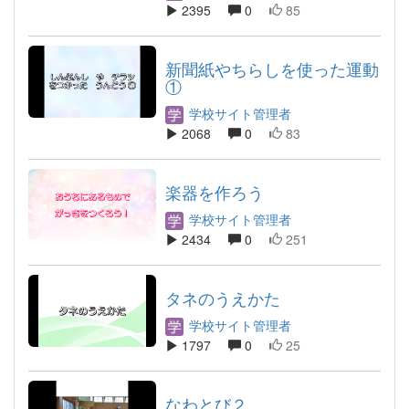
2395
0
85
新聞紙やちらしを使った運動
①
学校サイト管理者
2068
0
83
楽器を作ろう
学校サイト管理者
2434
0
251
タネのうえかた
学校サイト管理者
1797
0
25
なわとび２