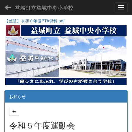
益城町立益城中央小学校
Toggl
【差替】令和８年度PTA資料.pdf
お知らせ
令和５年度運動会