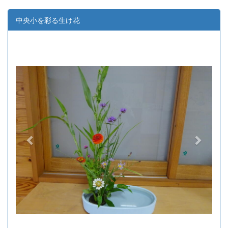
中央小を彩る生け花
p
n
r
e
e
x
v
t
i
o
u
s