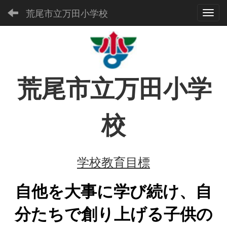
荒尾市立万田小学校
Toggl
荒尾市立万田小学
校
学校教育目標
自他を大事に学び続け、
自
分たちで創り上げる
子供の