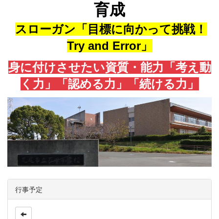
育成
スローガン「目標に向かって挑戦！
Try and Error」
身に付けさせたい資質・能力「考え動
く力」「認める力」「続ける力」
行事予定