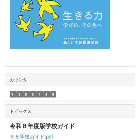
カウンタ
1
3
8
8
1
4
8
トピックス
令和８年度版学校ガイド
Ｒ８学校ガイド.pdf