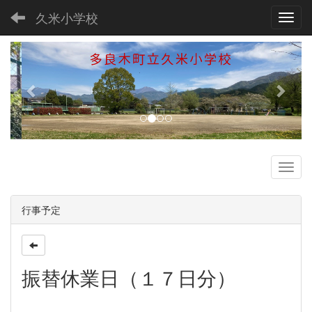
久米小学校
Toggl
p
n
r
e
e
x
v
t
i
o
u
s
行事予定
振替休業日（１７日分）