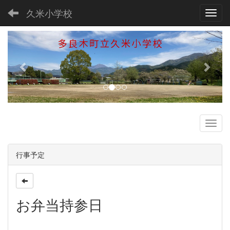
久米小学校
Toggl
p
n
r
e
e
x
v
t
i
o
u
s
行事予定
お弁当持参日