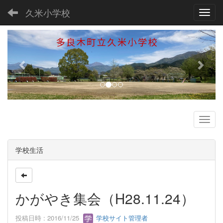
久米小学校
Toggl
p
n
r
e
e
x
v
t
i
o
u
s
学校生活
かがやき集会（H28.11.24）
投稿日時 : 2016/11/25
学校サイト管理者