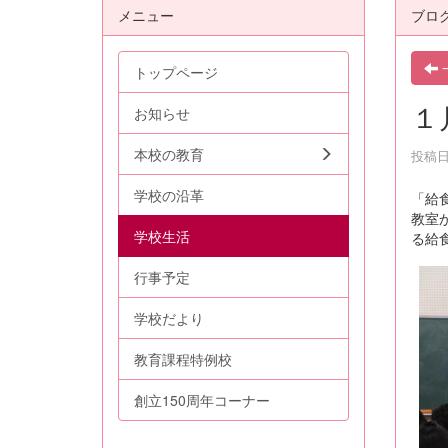
メニュー
ブロ
トップページ
１
お知らせ
本校の教育
投稿日時
学校の沿革
「給
教室
学校生活
る給
行事予定
学校だより
教育課程特例校
創立150周年コーナー