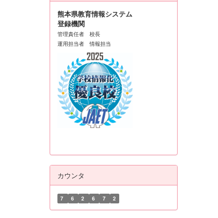
熊本県教育情報システム
登録機関
管理責任者 校長
運用担当者 情報担当
カウンタ
7
6
2
6
7
2