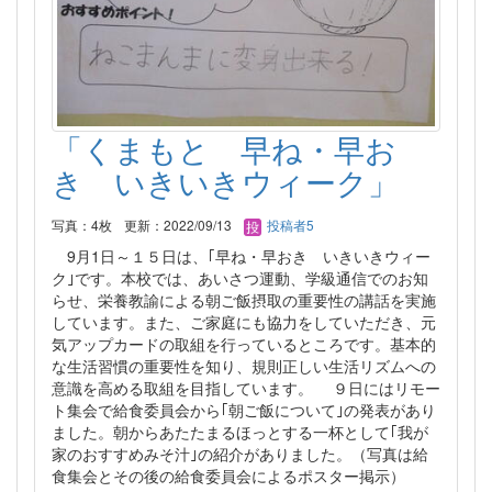
「くまもと 早ね・早お
き いきいきウィーク」
写真：4枚
更新：2022/09/13
投稿者5
9月1日～１５日は、｢早ね・早おき いきいきウィー
ク｣です。本校では、あいさつ運動、学級通信でのお知
らせ、栄養教諭による朝ご飯摂取の重要性の講話を実施
しています。また、ご家庭にも協力をしていただき、元
気アップカードの取組を行っているところです。基本的
な生活習慣の重要性を知り、規則正しい生活リズムへの
意識を高める取組を目指しています。 ９日にはリモー
ト集会で給食委員会から｢朝ご飯について｣の発表があり
ました。朝からあたたまるほっとする一杯として｢我が
家のおすすめみそ汁｣の紹介がありました。（写真は給
食集会とその後の給食委員会によるポスター掲示）