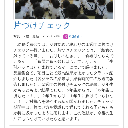
片づけチェック
写真：2枚
更新：2023/07/06
投稿者5
給食委員会では、６月始めと終わりの１週間に片づけ
チェックを行いました。片づけチェックでは、「給食の
残っている量」、「おはしのむき」、「食器はならんで
いるか」、「食器に食べ残しはついていないか」、「牛
乳パックはたたまれているか」について調べました。
児童集会で、項目ごとで最も結果がよかったクラスを紹
介しました（各クラスの結果は、給食時間中の放送で報
告しました）。２週間の片付けチェックの結果、６年生
がもっともよい結果でした。５年生からは、「６年生に
勝ちたい！」、２年生からは「１年生に負けていられな
い！」と対抗心を燃やす言葉が聞かれました。チェック
期間中は、片づけ方を意識して返してくれる子どもたち
が特に多かったように感じます。この活動が、今後の生
活にもつなげていけたらと思います。