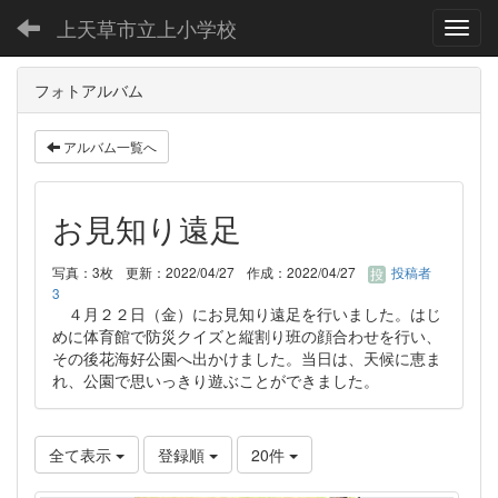
上天草市立上小学校
Toggl
フォトアルバム
アルバム一覧へ
お見知り遠足
写真：3枚
更新：2022/04/27
作成：2022/04/27
投稿者
3
４月２２日（金）にお見知り遠足を行いました。はじ
めに体育館で防災クイズと縦割り班の顔合わせを行い、
その後花海好公園へ出かけました。当日は、天候に恵ま
れ、公園で思いっきり遊ぶことができました。
全て表示
登録順
20件