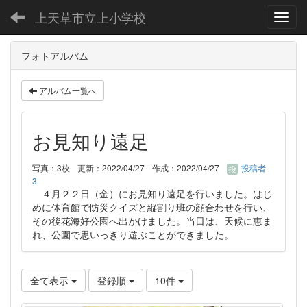
上天草市立上小学校
Toggl
フォトアルバム
アルバム一覧へ
お見知り遠足
写真：3枚
更新：2022/04/27
作成：2022/04/27
投稿者
3
４月２２日（金）にお見知り遠足を行いました。はじ
めに体育館で防災クイズと縦割り班の顔合わせを行い、
その後花海好公園へ出かけました。当日は、天候に恵ま
れ、公園で思いっきり遊ぶことができました。
全て表示
登録順
10件