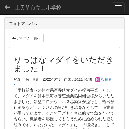
上天草市立上小学校
Toggl
フォトアルバム
アルバム一覧へ
りっぱなマダイをいただき
ました！
写真：4枚
更新：2022/10/18
作成：2022/10/18
投稿者
5
「学校給食への熊本県産養殖マダイの提供事業」とし
て、マダイを熊本県海水養殖漁業協同組合様からいただ
きました。新型コロナウィルス感染症が流行し、輸出が
止まるなど、たくさんの魚が行き場をなくして、漁業者
が困っています。そこで子どもたちに給食で魚をたべて
もらい、漁業者を応援してもらうために始められた取り
組みです。いただいた「マダイ」は、「塩焼き」にして