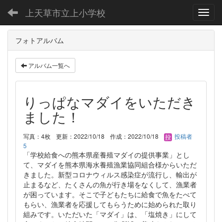
上天草市立上小学校
Toggl
フォトアルバム
アルバム一覧へ
りっぱなマダイをいただき
ました！
写真：4枚
更新：2022/10/18
作成：2022/10/18
投稿者
5
「学校給食への熊本県産養殖マダイの提供事業」とし
て、マダイを熊本県海水養殖漁業協同組合様からいただ
きました。新型コロナウィルス感染症が流行し、輸出が
止まるなど、たくさんの魚が行き場をなくして、漁業者
が困っています。そこで子どもたちに給食で魚をたべて
もらい、漁業者を応援してもらうために始められた取り
組みです。いただいた「マダイ」は、「塩焼き」にして