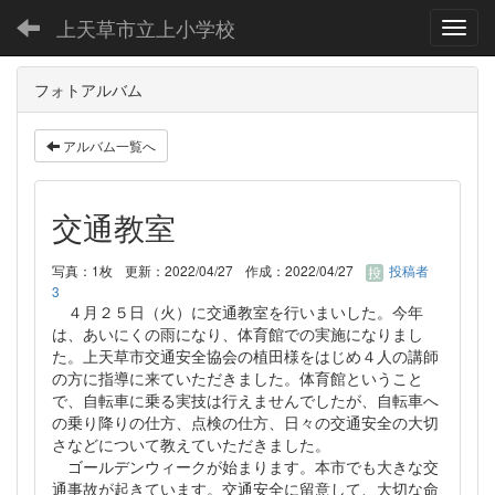
上天草市立上小学校
Toggl
フォトアルバム
アルバム一覧へ
交通教室
写真：1枚
更新：2022/04/27
作成：2022/04/27
投稿者
3
４月２５日（火）に交通教室を行いまいした。今年
は、あいにくの雨になり、体育館での実施になりまし
た。上天草市交通安全協会の植田様をはじめ４人の講師
の方に指導に来ていただきました。体育館ということ
で、自転車に乗る実技は行えませんでしたが、自転車へ
の乗り降りの仕方、点検の仕方、日々の交通安全の大切
さなどについて教えていただきました。
ゴールデンウィークが始まります。本市でも大きな交
通事故が起きています。交通安全に留意して、大切な命