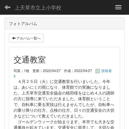
上天草市立上小学校
Toggl
フォトアルバム
アルバム一覧へ
交通教室
写真：1枚
更新：2022/04/27
作成：2022/04/27
投稿者
3
４月２５日（火）に交通教室を行いまいした。今年
は、あいにくの雨になり、体育館での実施になりまし
た。上天草市交通安全協会の植田様をはじめ４人の講師
の方に指導に来ていただきました。体育館ということ
で、自転車に乗る実技は行えませんでしたが、自転車へ
の乗り降りの仕方、点検の仕方、日々の交通安全の大切
さなどについて教えていただきました。
ゴールデンウィークが始まります。本市でも大きな交
通事故が起きています。交通安全に留意して、大切な命