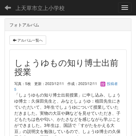
上天草市立上小学校
Toggl
フォトアルバム
アルバム一覧へ
しょうゆもの知り博士出前
授業
写真：5枚
更新：2023/12/11
作成：2023/12/11
投稿者
5
「しょうゆもの知り博士出前授業」に申し込み、しょう
ゆ博士：久保田先生と、みなとしょうゆ：植田先生にき
ていただいて、3年生でしょうゆについて授業していた
だきました。実物の大豆や麹などを見せていただき、子
どもたちは色や匂い、かたさなどを感じながら学ぶこと
ができました。3年生は、国語で「すがたをかえる大
豆」の説明文を勉強しているので、しょうゆ博士の久保