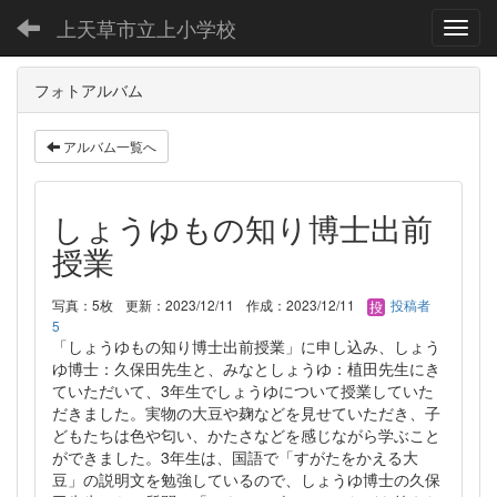
上天草市立上小学校
Toggl
フォトアルバム
アルバム一覧へ
しょうゆもの知り博士出前
授業
写真：5枚
更新：2023/12/11
作成：2023/12/11
投稿者
5
「しょうゆもの知り博士出前授業」に申し込み、しょう
ゆ博士：久保田先生と、みなとしょうゆ：植田先生にき
ていただいて、3年生でしょうゆについて授業していた
だきました。実物の大豆や麹などを見せていただき、子
どもたちは色や匂い、かたさなどを感じながら学ぶこと
ができました。3年生は、国語で「すがたをかえる大
豆」の説明文を勉強しているので、しょうゆ博士の久保