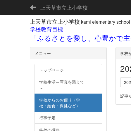
上天草市立上小学校
上天草市立上小学校
kami elementary school
学校教育目標
「ふるさとを愛し、心豊かで主
メニュー
学校
2
トップページ
学校生活～写真を添えて
20
～
記事
学校からのお便り（学
校・給食・保健など）
行事予定
学校の概要