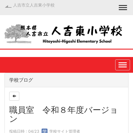
人吉市立人吉東小学校
Togg
学校ブログ
職員室 令和８年度バージョ
ン
投稿日時 : 04/23
学校サイト管理者