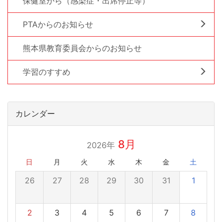
保健室から（感染症・出席停止等）
PTAからのお知らせ
熊本県教育委員会からのお知らせ
学習のすすめ
カレンダー
8月
2026年
日
月
火
水
木
金
土
26
27
28
29
30
31
1
2
3
4
5
6
7
8