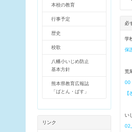
本校の教育
行事予定
必
歴史
学
校歌
保
八幡小いじめ防止
基本方針
荒
0
熊本県教育広報誌
「ばとん・ぱす」
【
い
リンク
02