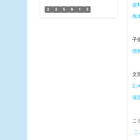
資
2
2
5
9
1
3
熊
子
情
文
2
保
こ
こ