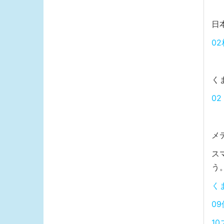
日
0
く
0
メ
ス
う
く
0
1