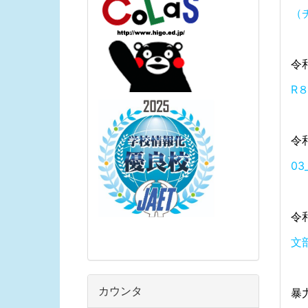
（
令
R
令
0
令
文
カウンタ
暴