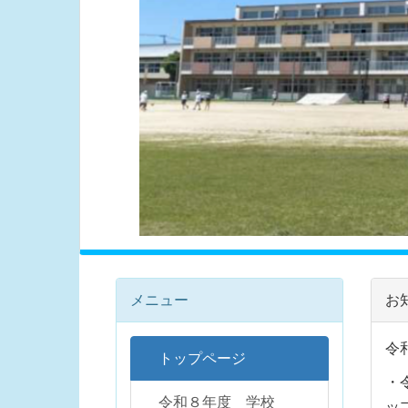
メニュー
お
令
トップページ
・
令和８年度 学校
ッ