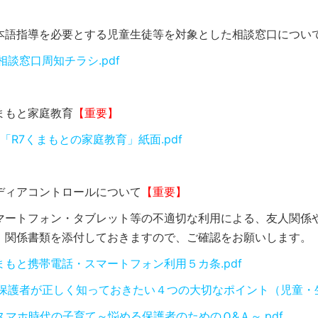
本語指導を必要とする児童生徒等を対象とした相談窓口につい
2相談窓口周知チラシ.pdf
まもと家庭教育
【重要】
2 「R7くまもとの家庭教育」紙面.pdf
ディアコントロールについて
【重要】
マートフォン・タブレット等の不適切な利用による、友人関係
。関係書類を添付しておきますので、ご確認をお願いします。
まもと携帯電話・スマートフォン利用５カ条.pdf
9保護者が正しく知っておきたい４つの大切なポイント（児童・生
0スマホ時代の子育て～悩める保護者のためのＱ&Ａ～.pdf