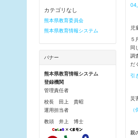
0
カテゴリなし
熊本県教育委員会
児
熊本県教育情報システム
５
同
調
バナー
だ
熊本県教育情報システム
引
登録機関
管理責任者
災
校長 田上 貴昭
（
運用担当者
教頭 井上 博士
親