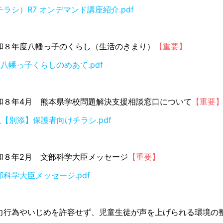
チラシ）R7 オンデマンド講座紹介.pdf
和８年度八幡っ子のくらし（生活のきまり）
【重要】
８八幡っ子くらしのめあて.pdf
和８年4月 熊本県学校問題解決支援相談窓口について
【重要
3_【別添】保護者向けチラシ.pdf
和８年2月 文部科学大臣メッセージ
【重要】
部科学大臣メッセージ.pdf
力行為やいじめを許容せず、児童生徒が声を上げられる環境の