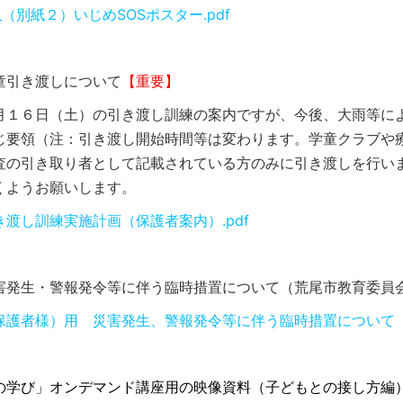
4_（別紙２）いじめSOSポスター.pdf
童引き渡しについて
【重要】
月１６日（土）の引き渡し訓練の案内ですが、今後、大雨等に
じ要領（注：引き渡し開始時間等は変わります。学童クラブや
査の引き取り者として記載されている方のみに引き渡しを行い
くようお願いします。
き渡し訓練実施計画（保護者案内）.pdf
害発生・警報発令等に伴う臨時措置について（荒尾市教育委員
保護者様）用 災害発生、警報発令等に伴う臨時措置について（R8.
の学び」オンデマンド講座用の映像資料（子どもとの接し方編